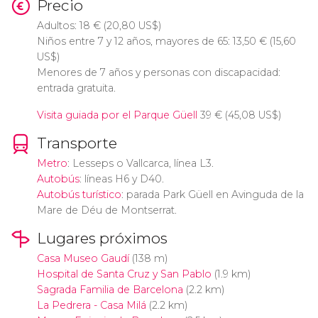
Precio
Adultos: 18
€
(20,80
US$
)
Niños entre 7 y 12 años, mayores de 65: 13,50
€
(15,60
US$
)
Menores de 7 años y personas con discapacidad:
entrada gratuita.
Visita guiada por el Parque Güell
39
€
(45,08
US$
)
Transporte
Metro
: Lesseps o Vallcarca, línea L3.
Autobús
: líneas H6 y D40.
Autobús turístico
: parada Park Güell en Avinguda de la
Mare de Déu de Montserrat.
Lugares próximos
Casa Museo Gaudí
(138 m)
Hospital de Santa Cruz y San Pablo
(1.9 km)
Sagrada Familia de Barcelona
(2.2 km)
La Pedrera - Casa Milá
(2.2 km)