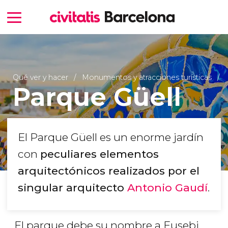
Qué ver y hacer
Monumentos y atracciones turísticas
Parque Güell
El Parque Güell es un enorme jardín
con
peculiares elementos
arquitectónicos realizados por el
singular arquitecto
Antonio Gaudí
.
El parque debe su nombre a Eusebi