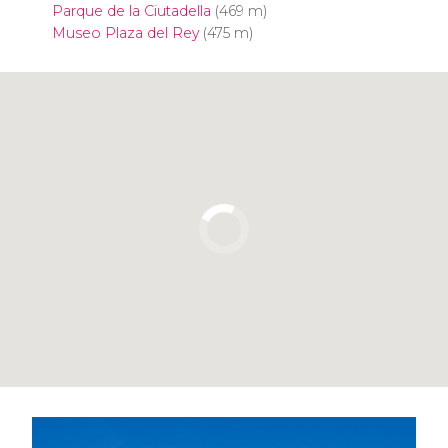
Parque de la Ciutadella
(469 m)
Museo Plaza del Rey
(475 m)
Pulsa para usar el mapa