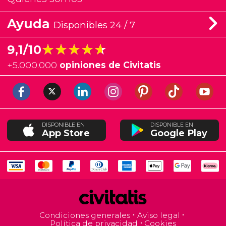
Ayuda
Disponibles 24 / 7
★★★★★
★★★★★
9,1/10
+
5.000.000
opiniones de Civitatis
DISPONIBLE EN
DISPONIBLE EN
App Store
Google Play
Condiciones generales
Aviso legal
Política de privacidad
Cookies