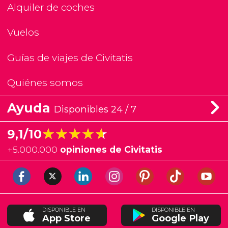
Alquiler de coches
Vuelos
Guías de viajes de Civitatis
Quiénes somos
Ayuda
Disponibles 24 / 7
★★★★★
★★★★★
9,1/10
+
5.000.000
opiniones de Civitatis
DISPONIBLE EN
DISPONIBLE EN
App Store
Google Play