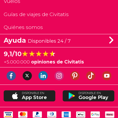
Vuelos
Guías de viajes de Civitatis
Quiénes somos
Ayuda
Disponibles 24 / 7
★★★★★
★★★★★
9,1/10
+
5.000.000
opiniones de Civitatis
DISPONIBLE EN
DISPONIBLE EN
App Store
Google Play