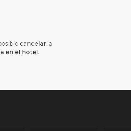
posible
cancelar
la
za en el hotel
.