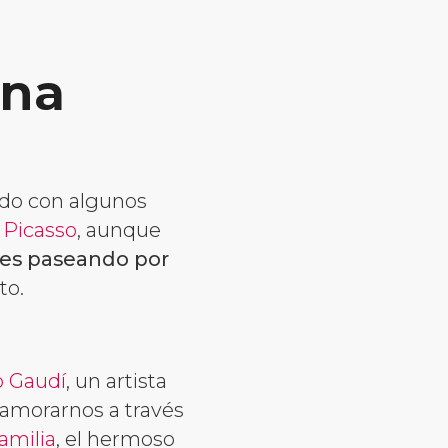
ona
ndo con algunos
Picasso
, aunque
 es paseando por
to.
o Gaudí
, un artista
namorarnos a través
amilia
, el hermoso