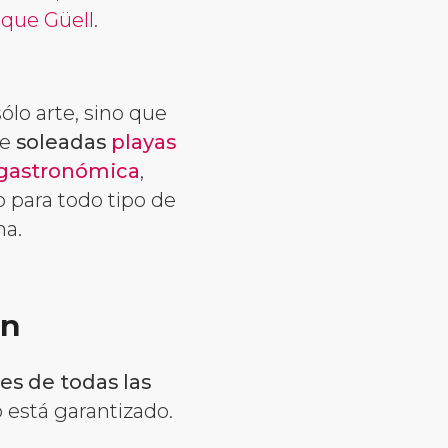
que Güell
.
lo arte, sino que
de
soleadas
playas
 gastronómica
,
o para todo tipo de
na.
ón
es de todas las
 está garantizado.