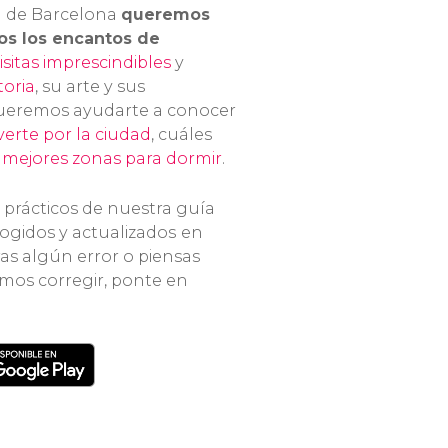
a de Barcelona
queremos
os los encantos de
isitas imprescindibles
y
toria
, su arte y sus
eremos ayudarte a conocer
erte por la ciudad
, cuáles
s
mejores zonas para dormir
.
 prácticos de nuestra guía
ogidos y actualizados
en
ras algún error o piensas
mos corregir, ponte en