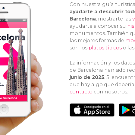
Con nuestra guía turístic
ayudarte a descubrir tod
Barcelona
, mostrarte las
v
ayudarte a conocer su
his
monumentos. También qu
las mejores formas de
mov
son los
platos típicos
o la
La información y los datos
de Barcelona han sido rec
junio de 2025
. Si encuent
que hay algo que debería
contacto
con nosotros.