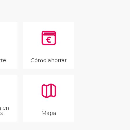
rte
Cómo ahorrar
a en
as
Mapa