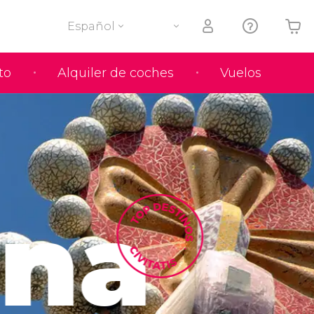
Español
to
Alquiler de coches
Vuelos
Tu carrito está vacío
ona