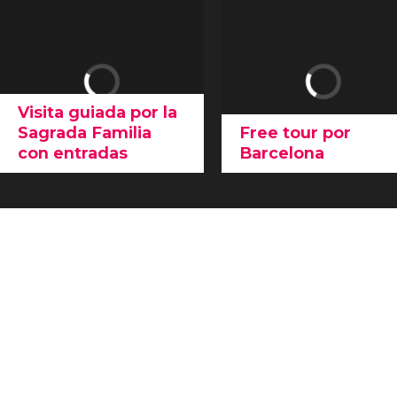
Visita guiada por la
Sagrada Familia
Free tour por
con entradas
Barcelona
Descubrid la
gran obra
Este free tour por
maestra de Gaudí
en esta
Barcelona es la
mejor
visita guiada por la
forma de explorar a pie
Sagrada Familia con
la capital catalana
.
entradas
. ¡No os podéis
Conoceremos las calles,
perder el monumento
plazas y monumentos
más visitado de Barcelona!
imprescindibles de la
ciudad.