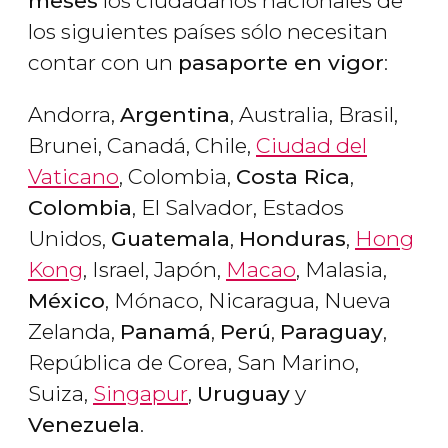
meses
los ciudadanos nacionales de
los siguientes países sólo necesitan
contar con un
pasaporte en vigor
:
Andorra,
Argentina
, Australia, Brasil,
Brunei, Canadá, Chile,
Ciudad del
Vaticano
, Colombia,
Costa Rica
,
Colombia
, El Salvador, Estados
Unidos,
Guatemala
,
Honduras
,
Hong
Kong
, Israel, Japón,
Macao
, Malasia,
México
, Mónaco, Nicaragua, Nueva
Zelanda,
Panamá
,
Perú
,
Paraguay
,
República de Corea, San Marino,
Suiza,
Singapur
,
Uruguay
y
Venezuela
.