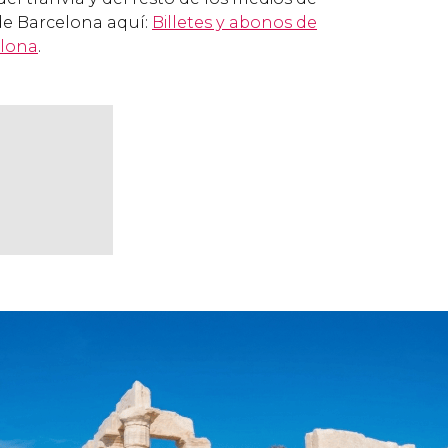
de Barcelona aquí:
Billetes y abonos de
elona
.