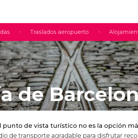
adas
Traslados aeropuerto
Alojamien
ía de Barcelo
 punto de vista turístico no es la opción má
io de transporte agradable para disfrutar reco