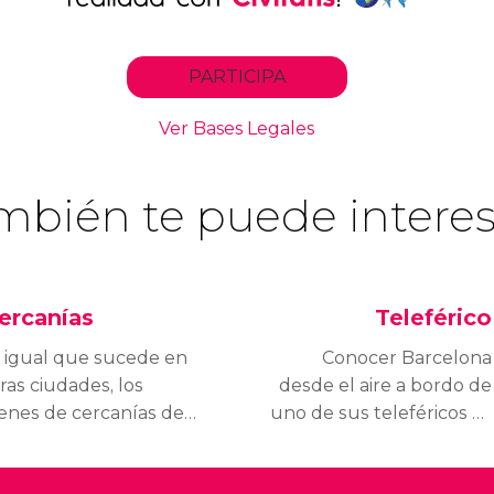
mbién te puede interes
ercanías
Teleférico
 igual que sucede en
Conocer Barcelona
ras ciudades, los
desde el aire a bordo de
enes de cercanías de
uno de sus teleféricos es
rcelona no son solo
una sensación
teresantes para llegar
única. Conoce las rutas,