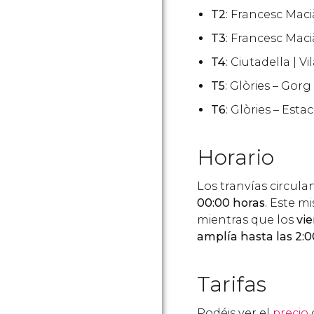
T2
: Francesc Maci
T3
: Francesc Maci
T4
: Ciutadella | V
T5
: Glòries – Gorg
T6
: Glòries – Esta
Horario
Los tranvías circula
00:00 horas
. Este m
mientras que los
vie
amplía hasta las 2:0
Tarifas
Podéis ver el
precio