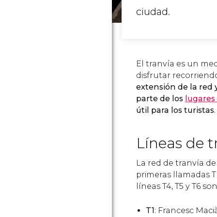
ciudad.
El tranvía es un me
disfrutar recorriend
extensión de la red 
parte de los
lugares
útil para los turistas
.
Líneas de t
La red de tranvía d
primeras llamadas Tr
líneas T4, T5 y T6 s
T1
: Francesc Maci