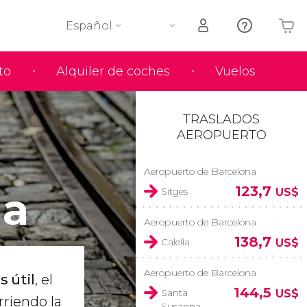
Español
to
Alquiler de coches
Vuelos
Tu carrito está vacío
TRASLADOS
AEROPUERTO
Aeropuerto de Barcelona
na
123,7
Sitges
US$
Aeropuerto de Barcelona
138,7
Calella
US$
Aeropuerto de Barcelona
s útil
, el
144,5
Santa
US$
rriendo la
Susanna