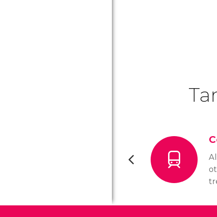
Ta
C
Al
ot
tr
Ba
in