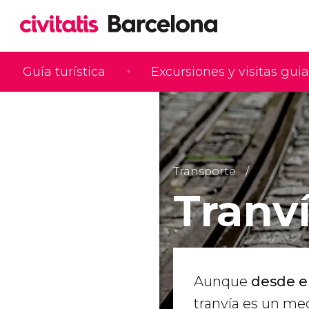
Guía turística
Excursiones y visitas gui
Transporte
Tranv
Aunque
desde el
tranvía es un med