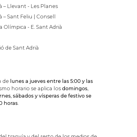
à – Llevant - Les Planes
à – Sant Feliu | Consell
ila Olímpica - E. Sant Adrià
ció de Sant Adrià
n de
lunes a jueves entre las 5:00 y las
ismo horario se aplica los
domingos
,
rnes, sábados y vísperas de festivo se
0 horas
.
del tranvía y del resto de los medios de