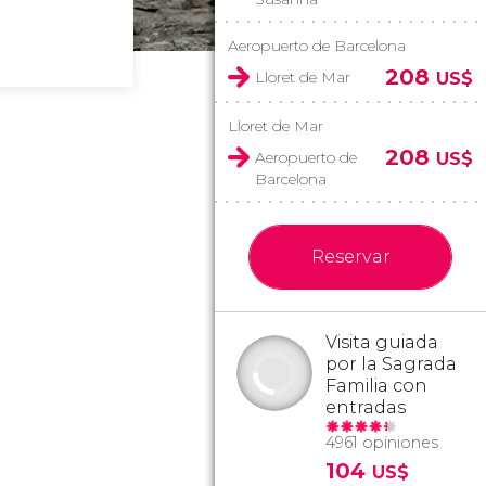
Aeropuerto de Barcelona
208
Lloret de Mar
US$
Lloret de Mar
208
Aeropuerto de
US$
Barcelona
Reservar
Visita guiada
por la Sagrada
Familia con
entradas
4961 opiniones
104
US$