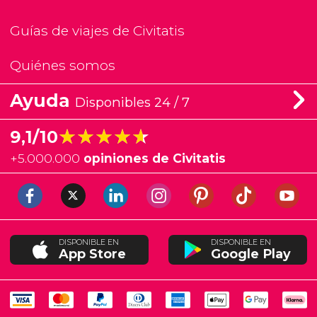
Guías de viajes de Civitatis
Quiénes somos
Ayuda
Disponibles 24 / 7
★★★★★
★★★★★
9,1/10
+
5.000.000
opiniones de Civitatis
DISPONIBLE EN
DISPONIBLE EN
App Store
Google Play