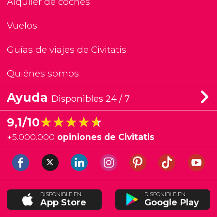
Alquiler de coches
Vuelos
Guías de viajes de Civitatis
Quiénes somos
Ayuda
Disponibles 24 / 7
★★★★★
★★★★★
9,1/10
+
5.000.000
opiniones de Civitatis
DISPONIBLE EN
DISPONIBLE EN
App Store
Google Play