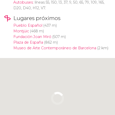
Autobuses
: líneas 55, 150, 13, 37, 9, 50, 65, 79, 109, 165,
D20, D40, H12, V7.
Lugares próximos
Pueblo Español
(437 m)
Montjüic
(468 m)
Fundación Joan Miró
(507 m)
Plaza de España
(862 m)
Museo de Arte Contemporáneo de Barcelona
(2 km)
Pulsa para usar el mapa