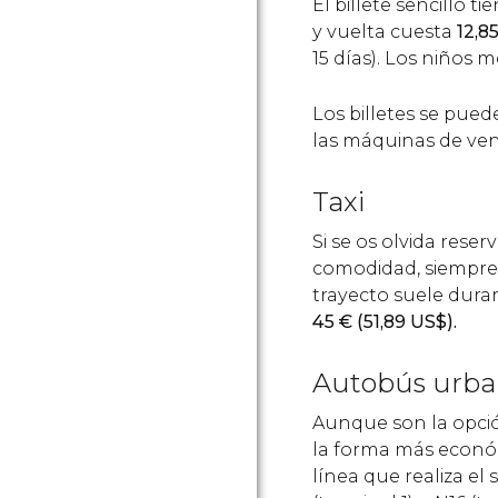
El billete sencillo t
y vuelta cuesta
12,8
15 días). Los niños 
Los billetes se pue
las máquinas de ven
Taxi
Si se os olvida rese
comodidad, siempre 
trayecto suele durar 
45
€
(51,89
US$
).
Autobús urb
Aunque son la opci
la forma más económ
línea que realiza el 