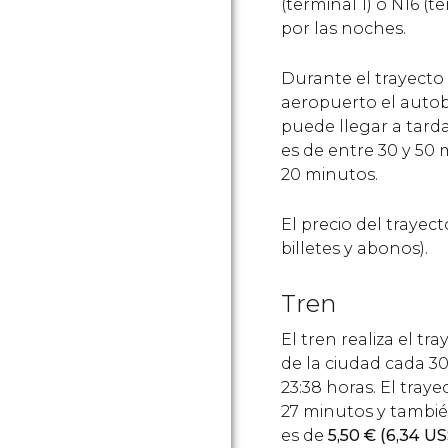
(terminal 1) o N16 (
por las noches.
Durante el trayecto
aeropuerto el autob
puede llegar a tarda
es de entre 30 y 50 
20 minutos.
El precio del trayec
billetes y abonos).
Tren
El tren realiza el t
de la ciudad cada 30
23:38 horas. El tray
27 minutos y también 
es de
5,50
€
(6,34
US