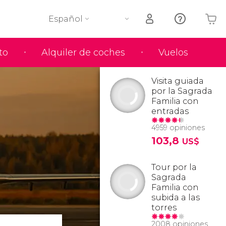
Español
to
Alquiler de coches
Vuelos
Tu carrito está vacío
Visita guiada
por la Sagrada
Familia con
entradas
4959 opiniones
103,8
US$
Tour por la
Sagrada
Familia con
subida a las
torres
2008 opiniones