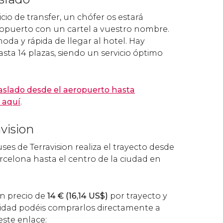
io de transfer, un chófer os estará
opuerto con un cartel a vuestro nombre.
da y rápida de llegar al hotel. Hay
sta 14 plazas, siendo un servicio óptimo
raslado desde el aeropuerto hasta
 aquí
.
vision
uses de Terravision realiza el trayecto desde
rcelona hasta el centro de la ciudad en
un precio de
14
€
(16,14
US$
)
por trayecto y
idad podéis comprarlos directamente a
este enlace: