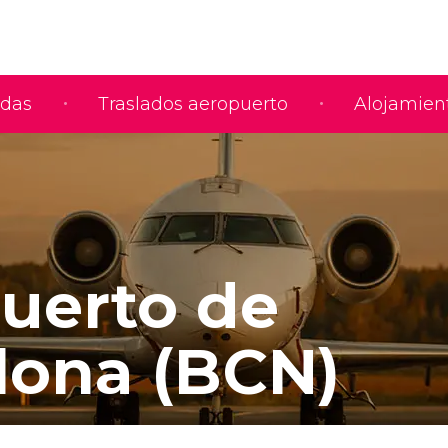
adas
Traslados aeropuerto
Alojamien
uerto de
lona (BCN)