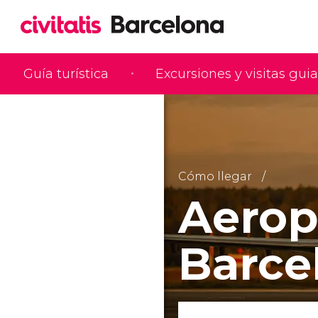
Guía turística
Excursiones y visitas gui
Cómo llegar
Aerop
Barce