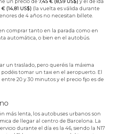
iene un precio de
7,45
€
(8,59
US$
)
y el de ida
5
€
(14,81
US$
)
(la vuelta es válida durante
menores de 4 años no necesitan billete.
den comprar tanto en la parada como en
ta automática, o bien en el autobús.
rvar un traslado, pero queréis la máxima
podéis tomar un taxi en el aeropuerto. El
entre 20 y 30 minutos y el precio fijo es de
ano
ón más lenta, los autobuses urbanos son
ica de llegar al centro de Barcelona. La
servicio durante el día es la 46, siendo la N17