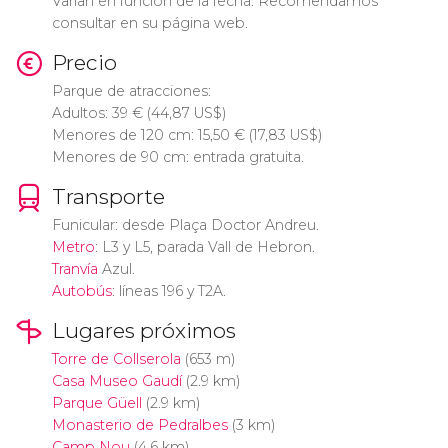
Varían en función de la fecha. Recomendamos
consultar en su página web.
Precio
Parque de atracciones:
Adultos: 39
€
(44,87
US$
)
Menores de 120 cm: 15,50
€
(17,83
US$
)
Menores de 90 cm: entrada gratuita.
Transporte
Funicular: desde Plaça Doctor Andreu.
Metro
: L3 y L5, parada Vall de Hebron.
Tranvía
Azul.
Autobús
: líneas 196 y T2A.
Lugares próximos
Torre de Collserola
(653 m)
Casa Museo Gaudí
(2.9 km)
Parque Güell
(2.9 km)
Monasterio de Pedralbes
(3 km)
Camp Nou
(4.6 km)